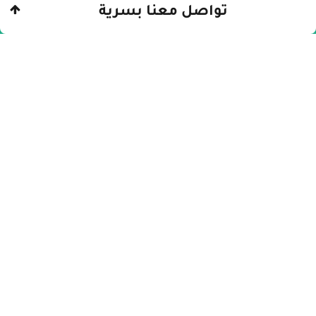
تواصل معنا بسرية
الرئيسيّة
»
نايت كالم
»
أعراض انسحاب نايت كالم
وكيف توقفه دون ألم